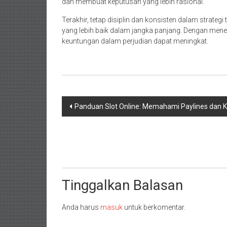
dan membuat keputusan yang lebih rasional.
Terakhir, tetap disiplin dan konsisten dalam strate
yang lebih baik dalam jangka panjang. Dengan mener
keuntungan dalam perjudian dapat meningkat.
Navigasi
Panduan Slot Online: Memahami Paylines dan 
pos
Tinggalkan Balasan
Anda harus
masuk
untuk berkomentar.