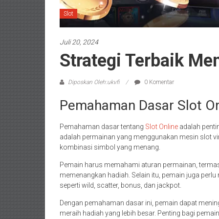
Slot
Juli 20, 2024
Strategi Terbaik Men
Diposkan Oleh:ukvfi
0 Komentar
Pemahaman Dasar Slot On
Pemahaman dasar tentang
Slot Online
adalah pentin
adalah permainan yang menggunakan mesin slot v
kombinasi simbol yang menang.
Pemain harus memahami aturan permainan, termasuk 
memenangkan hadiah. Selain itu, pemain juga perlu
seperti wild, scatter, bonus, dan jackpot.
Dengan pemahaman dasar ini, pemain dapat meni
meraih hadiah yang lebih besar. Penting bagi pema