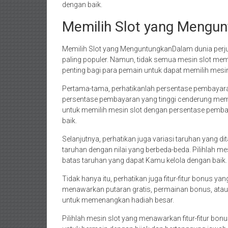
dengan baik.
Memilih Slot yang Mengu
Memilih Slot yang MenguntungkanDalam dunia perjud
paling populer. Namun, tidak semua mesin slot mem
penting bagi para pemain untuk dapat memilih mes
Pertama-tama, perhatikanlah persentase pembayaran
persentase pembayaran yang tinggi cenderung mem
untuk memilih mesin slot dengan persentase pembay
baik.
Selanjutnya, perhatikan juga variasi taruhan yang 
taruhan dengan nilai yang berbeda-beda. Pilihlah 
batas taruhan yang dapat Kamu kelola dengan baik.
Tidak hanya itu, perhatikan juga fitur-fitur bonus y
menawarkan putaran gratis, permainan bonus, atau
untuk memenangkan hadiah besar.
Pilihlah mesin slot yang menawarkan fitur-fitur bo