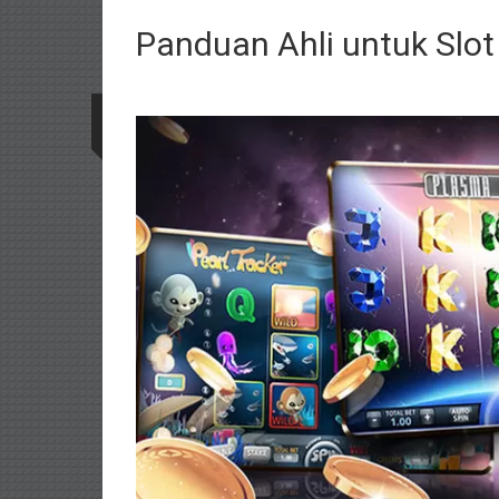
Lompat
ke
Panduan Ahli untuk Slot
konten