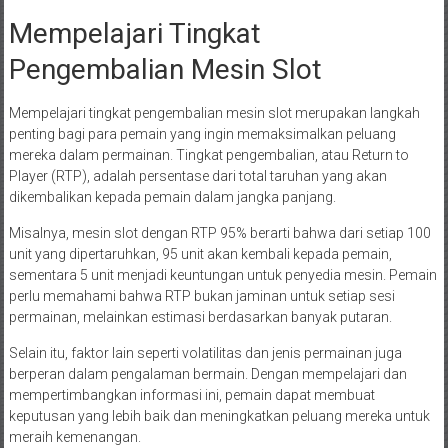
Mempelajari Tingkat
Pengembalian Mesin Slot
Mempelajari tingkat pengembalian mesin slot merupakan langkah
penting bagi para pemain yang ingin memaksimalkan peluang
mereka dalam permainan. Tingkat pengembalian, atau Return to
Player (RTP), adalah persentase dari total taruhan yang akan
dikembalikan kepada pemain dalam jangka panjang.
Misalnya, mesin slot dengan RTP 95% berarti bahwa dari setiap 100
unit yang dipertaruhkan, 95 unit akan kembali kepada pemain,
sementara 5 unit menjadi keuntungan untuk penyedia mesin. Pemain
perlu memahami bahwa RTP bukan jaminan untuk setiap sesi
permainan, melainkan estimasi berdasarkan banyak putaran.
Selain itu, faktor lain seperti volatilitas dan jenis permainan juga
berperan dalam pengalaman bermain. Dengan mempelajari dan
mempertimbangkan informasi ini, pemain dapat membuat
keputusan yang lebih baik dan meningkatkan peluang mereka untuk
meraih kemenangan.