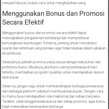
menjadi hiburan, bukan cara untuk menghasilkan uang.
Menggunakan Bonus dan Promosi
Secara Efektif
Menggunakan bonus dan promosi secara efektif dapat
meningkatkan pengalaman berbelanja dan memperbesar
kemungkinan keuntungan. Pertama, penting untuk memahami
syarat dan ketentuan yang berlaku agar tidak terjebak dalam jebakan
tersembunyi.
Selanjutnya, pilihlah promosi yang sesuai dengan kebutuhan dan
preferensi Kamu. Misalnya, jika Kamu sering berbelanja di toko
tertentu, manfaatkan program loyalitas untuk mendapatkan diskon
lebih besar.
Selain itu, jangan ragu untuk membandingkan berbagai penawaran
dari berbagai platform sebelum membuat keputusan. Dengan cara
ini, Kamu bisa mendapatkan nilai maksimal dari setiap transaksi.
Terakhir, catat tanggal kedaluwarsa dari setiap promosi, agar Kamu
tidak melewatkan kesempatan berharga.