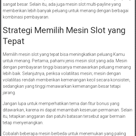
sangat besar. Selain itu, ada juga mesin slot multi-payline yang
memberikan lebih banyak peluang untuk menang dengan berbagai
kombinasi pembayaran.
Strategi Memilih Mesin Slot yang
Tepat
Memilih mesin slot yang tepat bisa meningkatkan peluang Kamu
untuk menang. Pertama, pahami jenis mesin slot yang ada. Mesin
dengan pembayaran tinggi biasanya menawarkan peluang menang
lebih baik. Selanjutnya, periksa volatilitas mesin; mesin dengan
volatilitas rendah memberikan kemenangan kecil secara konsisten,
sedangkan yang tinggi menawarkan kemenangan besar tetapi
jarang.
Jangan lupa untuk memperhatikan tema dan fitur bonus yang
ditawarkan, karena ini dapat menambah keseruan permainan. Selain
itu, tetapkan anggaran dan patuhi batasan tersebut agar bermain
tetap menyenangkan.
Cobalah beberapa mesin berbeda untuk menemukan yang paling