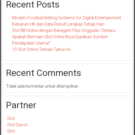
Recent Posts
Modern Football Betting Systems for Digital Entertainment
Keluaran HK dan Data Result Lengkap Setiap Hari
Slot 88 Online dengan Beragam Fitur Unggulan Terbaru
Apakah Bermain Slot Online Bisa Dijadikan Sumber
Pendapatan Utama?
10 Slot Online Terbaik Tahun Ini
Recent Comments
Tidak ada komentar untuk ditampilkan.
Partner
-
Slot
-
Slot Gacor
-
Slot