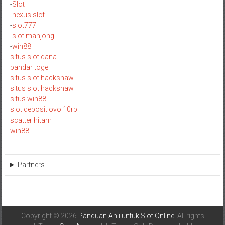
-
Slot
-
nexus slot
-
slot777
-
slot mahjong
-
win88
situs slot dana
bandar togel
situs slot hackshaw
situs slot hackshaw
situs win88
slot deposit ovo 10rb
scatter hitam
win88
Partners
Copyright © 2026
Panduan Ahli untuk Slot Online
. All rights