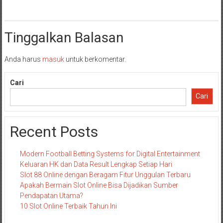
Tinggalkan Balasan
Anda harus
masuk
untuk berkomentar.
Cari
Cari
Recent Posts
Modern Football Betting Systems for Digital Entertainment
Keluaran HK dan Data Result Lengkap Setiap Hari
Slot 88 Online dengan Beragam Fitur Unggulan Terbaru
Apakah Bermain Slot Online Bisa Dijadikan Sumber
Pendapatan Utama?
10 Slot Online Terbaik Tahun Ini