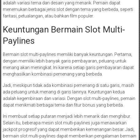
adalah variasi tema dan desain yang menarik. Pemain dapat
menemukan berbagai jenis slot dengan tema yang berbeda, seperti
fantasi, petualangan, atau bahkan film populer.
Keuntungan Bermain Slot Multi-
Paylines
Bermain slot multi-paylines memiliki banyak keuntungan. Pertama,
dengan memiliki lebih banyak garis pembayaran, peluang untuk
menang akan meningkat. Ini karena setiap garis pembayaran dapat
menghasilkan kombinasi pemenang yang berbeda.
Jadi, meskipun tidak ada kombinasi pemenang di satu garis, masih
ada peluang untuk menang di garis lainnya. Keuntungan kedua
adalah kegembiraan dan variasi. Dengan slot multi-paylines, pemain
dapat menikmati berbagai tema dan fitur bonus yang berbeda.
Ini membuat setiap putaran menjadi lebih menarik dan menghibur.
Selain itu, beberapa mesin slot multi-paylines juga menawarkan
jackpot progresif yang dapat memberikan kemenangan besar. Jadi,
bermain slot multi-paylines dapat memberikan pengalaman bermain