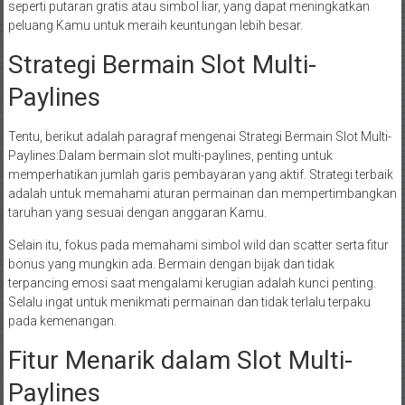
seperti putaran gratis atau simbol liar, yang dapat meningkatkan
peluang Kamu untuk meraih keuntungan lebih besar.
Strategi Bermain Slot Multi-
Paylines
Tentu, berikut adalah paragraf mengenai Strategi Bermain Slot Multi-
Paylines:Dalam bermain slot multi-paylines, penting untuk
memperhatikan jumlah garis pembayaran yang aktif. Strategi terbaik
adalah untuk memahami aturan permainan dan mempertimbangkan
taruhan yang sesuai dengan anggaran Kamu.
Selain itu, fokus pada memahami simbol wild dan scatter serta fitur
bonus yang mungkin ada. Bermain dengan bijak dan tidak
terpancing emosi saat mengalami kerugian adalah kunci penting.
Selalu ingat untuk menikmati permainan dan tidak terlalu terpaku
pada kemenangan.
Fitur Menarik dalam Slot Multi-
Paylines