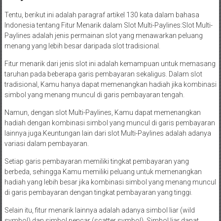
Tentu, berikut ini adalah paragraf artikel 130 kata dalam bahasa
Indonesia tentang Fitur Menarik dalam Slot Multi-Paylines:Slot Multi-
Paylines adalah jenis permainan slot yang menawarkan peluang
menang yang lebih besar daripada slot tradisional.
Fitur menarik dari jenis slot ini adalah kemampuan untuk memasang
taruhan pada beberapa garis pembayaran sekaligus. Dalam slot
tradisional, Kamu hanya dapat memenangkan hadiah jika kombinasi
simbol yang menang muncul di garis pembayaran tengah.
Namun, dengan slot Multi-Paylines, Kamu dapat memenangkan
hadiah dengan kombinasi simbol yang muncul di garis pembayaran
lainnya juga.Keuntungan lain dari slot Multi-Paylines adalah adanya
variasi dalam pembayaran.
Setiap garis pembayaran memiliki tingkat pembayaran yang
berbeda, sehingga Kamu memiliki peluang untuk memenangkan
hadiah yang lebih besar jika kombinasi simbol yang menang muncul
di garis pembayaran dengan tingkat pembayaran yang tinggi.
Selain itu, fitur menarik lainnya adalah adanya simbol liar (wild
symbol) dan simbol pencar (scatter symbol). Simbol liar dapat