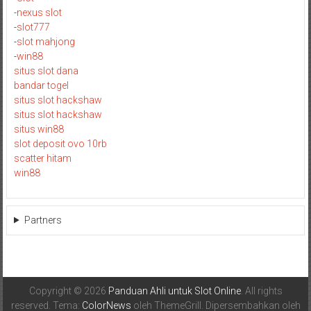
-
nexus slot
-
slot777
-
slot mahjong
-
win88
situs slot dana
bandar togel
situs slot hackshaw
situs slot hackshaw
situs win88
slot deposit ovo 10rb
scatter hitam
win88
Partners
Copyright © 2026
Panduan Ahli untuk Slot Online
. All rights
reserved. Tema:
ColorNews
oleh ThemeGrill. Dipersembahkan oleh