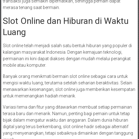
transaksi juga semakin diperhatikan, sehingga pemain dapat
merasa tenang saat bermain.
Slot Online dan Hiburan di Waktu
Luang
Slot online telah menjadi salah satu bentuk hiburan yang populer di
kalangan masyarakat Indonesia. Dengan kemajuan teknologi,
permainan ini kini dapat diakses dengan mudah melalui perangkat
mobile atau komputer.
Banyak orang menikmati bermain slot online sebagai cara untuk
mengisi waktu luang, terutama setelah seharian beraktivitas. Selain
menawarkan kesenangan, slot online juga memberikan kesempatan
untuk memenangkan hadiah menarik.
Variasi tema dan fitur yang ditawarkan membuat setiap permainan
terasa baru dan menarik. Namun, penting bagi pemain untuk tetap
bijak dalam mengatur waktu dan anggaran. Dalam dunia hiburan
digital yang terus berkembang, slot online hadir sebagai alternatif
yang menyenangkan, tetapi sebaiknya dimainkan dengan tanggung