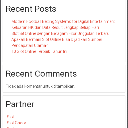
Recent Posts
Modern Football Betting Systems for Digital Entertainment
Keluaran HK dan Data Result Lengkap Setiap Hari
Slot 88 Online dengan Beragam Fitur Unggulan Terbaru
Apakah Bermain Slot Online Bisa Dijadikan Sumber
Pendapatan Utama?
10 Slot Online Terbaik Tahun Ini
Recent Comments
Tidak ada komentar untuk ditampilkan.
Partner
-
Slot
-
Slot Gacor