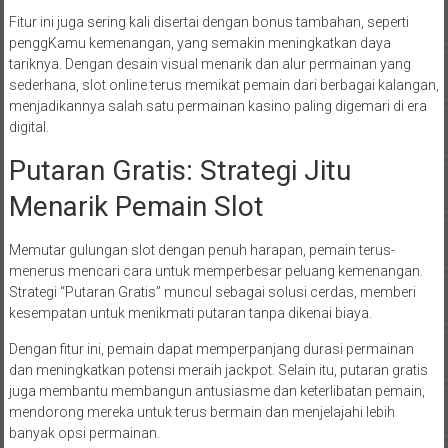
Fitur ini juga sering kali disertai dengan bonus tambahan, seperti
penggKamu kemenangan, yang semakin meningkatkan daya
tariknya. Dengan desain visual menarik dan alur permainan yang
sederhana, slot online terus memikat pemain dari berbagai kalangan,
menjadikannya salah satu permainan kasino paling digemari di era
digital.
Putaran Gratis: Strategi Jitu
Menarik Pemain Slot
Memutar gulungan slot dengan penuh harapan, pemain terus-
menerus mencari cara untuk memperbesar peluang kemenangan.
Strategi “Putaran Gratis” muncul sebagai solusi cerdas, memberi
kesempatan untuk menikmati putaran tanpa dikenai biaya.
Dengan fitur ini, pemain dapat memperpanjang durasi permainan
dan meningkatkan potensi meraih jackpot. Selain itu, putaran gratis
juga membantu membangun antusiasme dan keterlibatan pemain,
mendorong mereka untuk terus bermain dan menjelajahi lebih
banyak opsi permainan.