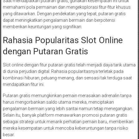
Saat mendapatkan putaran gratis, gunakan kesempatan ini untuk
memahami pola permainan dan mengeksplorasi fitur-fitur khusus
yang ditawarkan. Dengan pendekatan yang tepat, putaran gratis
dapat meningkatkan pengalaman bermain dan berpotensi
memberikan keuntungan yang signifikan.
Rahasia Popularitas Slot Online
dengan Putaran Gratis
Slot online dengan fitur putaran gratis telah menjadi daya tarik utama
di dunia perjudian digital. Rahasia popularitasnya terletak pada
kombinasi hiburan, peluang menang, dan sensasi tak terduga saat
mendapatkan fitur ini.
Putaran gratis memungkinkan pemain merasakan adrenalin tanpa
harus mengorbankan saldo utama mereka, menciptakan
pengalaman bermain yang lebih santai namun tetap menegangkan.
Selain itu, banyak platform menawarkan promosi putaran gratis
sebagai strategi untuk menarik perhatian pemain baru, memberikan
mereka kesempatan untuk mencoba keberuntungan tanpa risiko
besar.