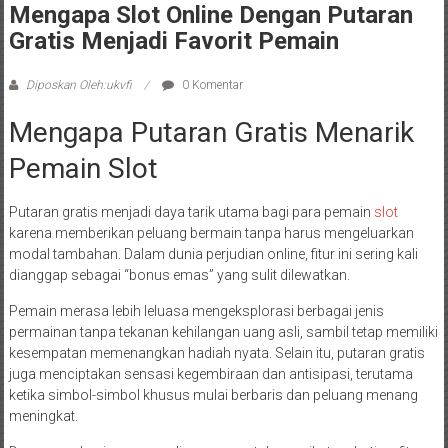
Mengapa Slot Online Dengan Putaran
Gratis Menjadi Favorit Pemain
Diposkan Oleh:ukvfi
0 Komentar
Mengapa Putaran Gratis Menarik
Pemain Slot
Putaran gratis menjadi daya tarik utama bagi para pemain
slot
karena memberikan peluang bermain tanpa harus mengeluarkan
modal tambahan. Dalam dunia perjudian online, fitur ini sering kali
dianggap sebagai “bonus emas” yang sulit dilewatkan.
Pemain merasa lebih leluasa mengeksplorasi berbagai jenis
permainan tanpa tekanan kehilangan uang asli, sambil tetap memiliki
kesempatan memenangkan hadiah nyata. Selain itu, putaran gratis
juga menciptakan sensasi kegembiraan dan antisipasi, terutama
ketika simbol-simbol khusus mulai berbaris dan peluang menang
meningkat.