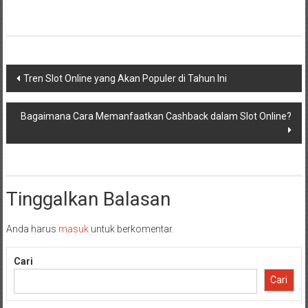
Navigasi
Tren Slot Online yang Akan Populer di Tahun Ini
pos
Bagaimana Cara Memanfaatkan Cashback dalam Slot Online?
Tinggalkan Balasan
Anda harus
masuk
untuk berkomentar.
Cari
Cari