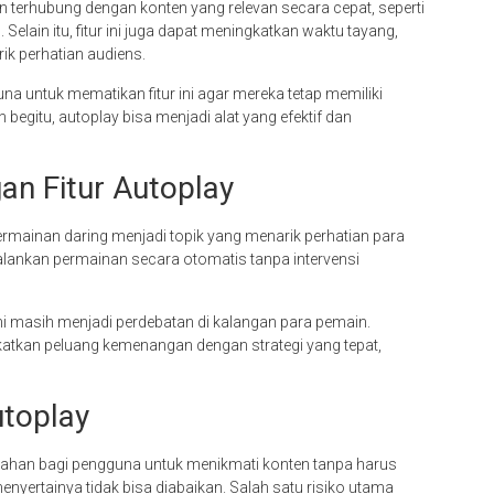
in terhubung dengan konten yang relevan secara cepat, seperti
Selain itu, fitur ini juga dapat meningkatkan waktu tayang,
k perhatian audiens.
a untuk mematikan fitur ini agar mereka tetap memiliki
egitu, autoplay bisa menjadi alat yang efektif dan
n Fitur Autoplay
rmainan daring menjadi topik yang menarik perhatian para
lankan permainan secara otomatis tanpa intervensi
ni masih menjadi perdebatan di kalangan para pemain.
katkan peluang kemenangan dengan strategi yang tepat,
utoplay
udahan bagi pengguna untuk menikmati konten tanpa harus
nyertainya tidak bisa diabaikan. Salah satu risiko utama