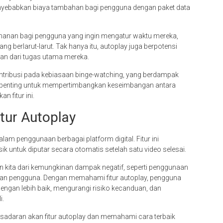
nyebabkan biaya tambahan bagi pengguna dengan paket data
amanan bagi pengguna yang ingin mengatur waktu mereka,
ng berlarut-larut. Tak hanya itu, autoplay juga berpotensi
an dari tugas utama mereka.
kontribusi pada kebiasaan binge-watching, yang berdampak
itu, penting untuk mempertimbangkan keseimbangan antara
 fitur ini.
tur Autoplay
am penggunaan berbagai platform digital. Fitur ini
 untuk diputar secara otomatis setelah satu video selesai.
ita dari kemungkinan dampak negatif, seperti penggunaan
an pengguna. Dengan memahami fitur autoplay, pengguna
engan lebih baik, mengurangi risiko kecanduan, dan
i.
kesadaran akan fitur autoplay dan memahami cara terbaik