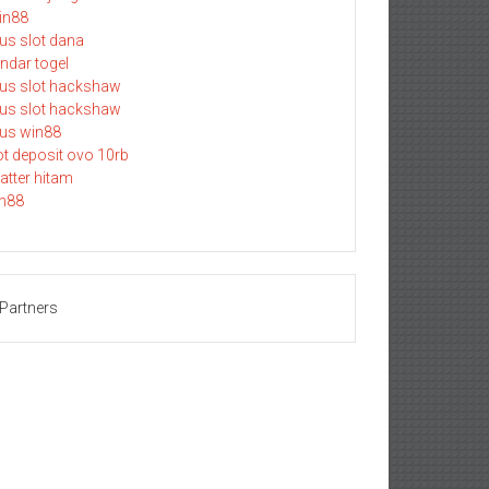
in88
tus slot dana
ndar togel
tus slot hackshaw
tus slot hackshaw
tus win88
ot deposit ovo 10rb
atter hitam
n88
Partners