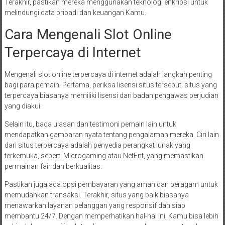
Terakhir, pastikan mereka menggunakan teknologi enkripsi untuk
melindungi data pribadi dan keuangan Kamu.
Cara Mengenali Slot Online
Terpercaya di Internet
Mengenali slot online terpercaya di internet adalah langkah penting
bagi para pemain. Pertama, periksa lisensi situs tersebut; situs yang
terpercaya biasanya memiliki lisensi dari badan pengawas perjudian
yang diakui.
Selain itu, baca ulasan dan testimoni pemain lain untuk
mendapatkan gambaran nyata tentang pengalaman mereka. Ciri lain
dari situs terpercaya adalah penyedia perangkat lunak yang
terkemuka, seperti Microgaming atau NetEnt, yang memastikan
permainan fair dan berkualitas.
Pastikan juga ada opsi pembayaran yang aman dan beragam untuk
memudahkan transaksi. Terakhir, situs yang baik biasanya
menawarkan layanan pelanggan yang responsif dan siap
membantu 24/7. Dengan memperhatikan hal-hal ini, Kamu bisa lebih