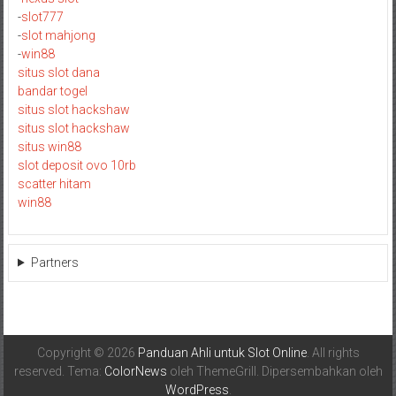
-
slot777
-
slot mahjong
-
win88
situs slot dana
bandar togel
situs slot hackshaw
situs slot hackshaw
situs win88
slot deposit ovo 10rb
scatter hitam
win88
Partners
Copyright © 2026
Panduan Ahli untuk Slot Online
. All rights
reserved. Tema:
ColorNews
oleh ThemeGrill. Dipersembahkan oleh
WordPress
.