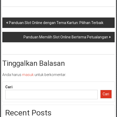
Navigasi
Panduan Slot Online dengan Tema Kartun: Pilihan Terbaik
pos
Panduan Memilih Slot Online Bertema Petualangan
Tinggalkan Balasan
Anda harus
masuk
untuk berkomentar.
Cari
Cari
Recent Posts