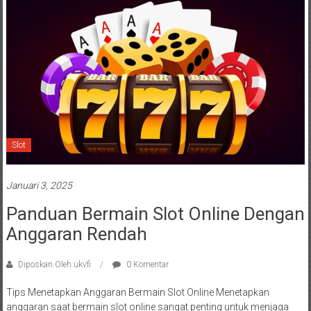
Slot
Januari 3, 2025
Panduan Bermain Slot Online Dengan
Anggaran Rendah
Diposkan Oleh:ukvfi
0 Komentar
Tips Menetapkan Anggaran Bermain Slot Online Menetapkan
anggaran saat bermain slot online sangat penting untuk menjaga