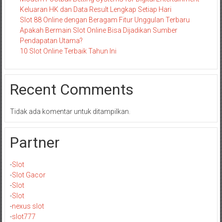
Keluaran HK dan Data Result Lengkap Setiap Hari
Slot 88 Online dengan Beragam Fitur Unggulan Terbaru
Apakah Bermain Slot Online Bisa Dijadikan Sumber
Pendapatan Utama?
10 Slot Online Terbaik Tahun Ini
Recent Comments
Tidak ada komentar untuk ditampilkan.
Partner
-
Slot
-
Slot Gacor
-
Slot
-
Slot
-
nexus slot
-
slot777