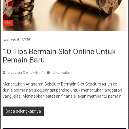
Slot
Januari 6, 2025
10 Tips Bermain Slot Online Untuk
Pemain Baru
Diposkan Oleh:ukvfi
0 Komentar
Menentukan Anggaran Sebelum Bermain Slot Sebelum terjun ke
dunia permainan slot, sangat penting untuk menentukan anggaran
yang jelas. Menetapkan batasan finansial akan membantu pemain
Baca selengkapnya