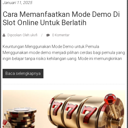
Januari 11, 2025
Cara Memanfaatkan Mode Demo Di
Slot Online Untuk Berlatih
Diposkan Oleh:ukvfi
0 Komentar
Keuntungan Menggunakan Mode Demo untuk Pemula
Menggunakan mode demo menjadi pilihan cerdas bagi pemula yang
ingin belajar tanpa risiko kehilangan uang. Mode ini memungkinkan
Baca selengkapnya