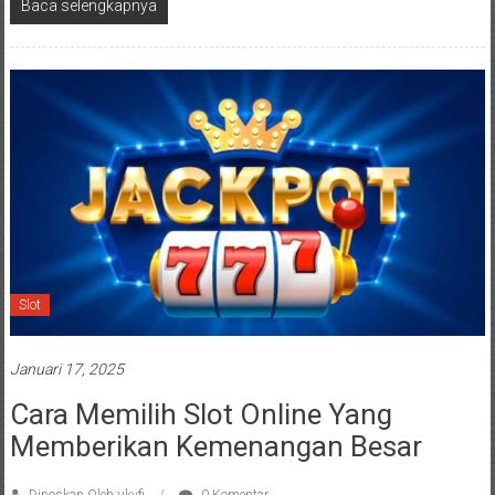
Baca selengkapnya
Slot
Januari 17, 2025
Cara Memilih Slot Online Yang
Memberikan Kemenangan Besar